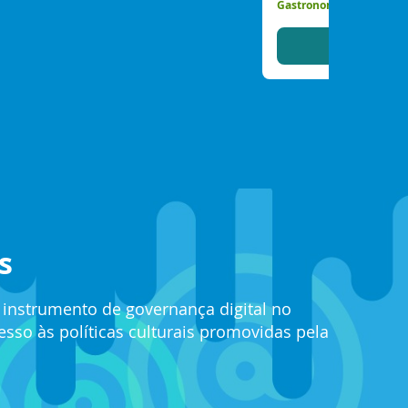
Gastronomia, Produção 
Aces
s
e instrumento de governança digital no
so às políticas culturais promovidas pela