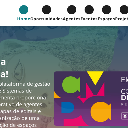
Home
Oportunidades
Agentes
Eventos
Espaços
Proje
pa
a!
plataforma de gestão
de Sistemas de
ramenta proporciona
rativo de agentes
apas de editais e
ganização de uma
ação de espaços