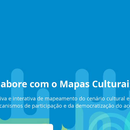
olabore com o Mapas Culturai
tiva e interativa de mapeamento do cenário cultural 
anismos de participação e da democratização do aces