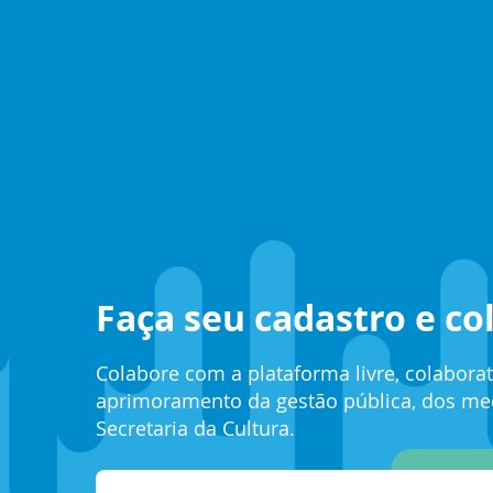
Faça seu cadastro e c
Colabore com a plataforma livre, colabora
aprimoramento da gestão pública, dos mec
Secretaria da Cultura.