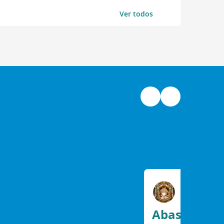
Ver todos
Abassá Obél