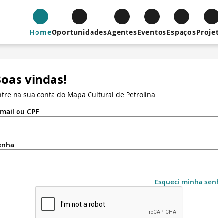
Home
Oportunidades
Agentes
Eventos
Espaços
Proje
oas vindas!
ntre na sua conta do Mapa Cultural de Petrolina
-mail ou CPF
enha
Esqueci minha sen